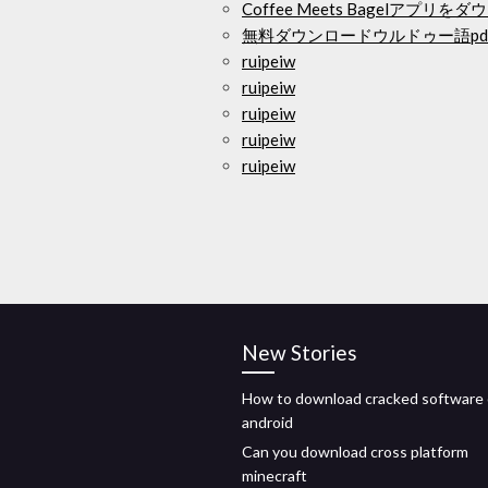
Coffee Meets Bagelアプリを
無料ダウンロードウルドゥー語pd
ruipeiw
ruipeiw
ruipeiw
ruipeiw
ruipeiw
New Stories
How to download cracked software
android
Can you download cross platform
minecraft