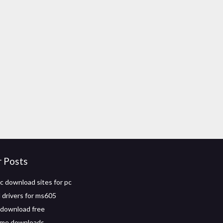
r Posts
c download sites for pc
drivers for ms605
e download free
ame downloads