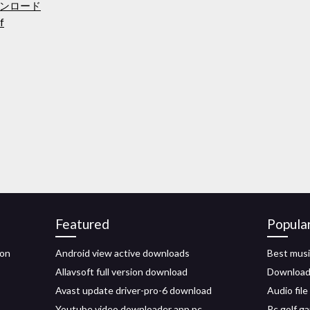
ダウンロード
f
Featured
Popula
 on
Android view active downloads
Best musi
Allavsoft full version download
Download 
Avast update driver-pro-6 download
Audio fil
Youtube video downloader app pc
Pc golf g