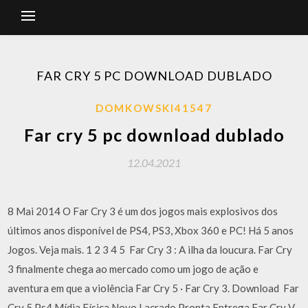
FAR CRY 5 PC DOWNLOAD DUBLADO
DOMKOWSKI41547
Far cry 5 pc download dublado
12.04.2021
8 Mai 2014 O Far Cry 3 é um dos jogos mais explosivos dos
últimos anos disponível de PS4, PS3, Xbox 360 e PC! Há 5 anos
Jogos. Veja mais. 1 2 3 4 5 Far Cry 3 : A ilha da loucura. Far Cry
3 finalmente chega ao mercado como um jogo de ação e
aventura em que a violência Far Cry 5 · Far Cry 3. Download Far
Cry 5 Ps4 Mídia Física Novo Lacrado Pronta Entrega Far Cry V