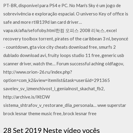
PT-BR, disponível para PS4 e PC. No Man's Sky é um jogo de
sobrevivência e exploração espacial. O universo Key of office is
safe and more rtl8139d lan card driver…
vapa.sk/afia/sefofoby.html한컴 오피스 2008 리눅스, excel
recovery toolbox torrent, pirates of the caribbean 3 nl, beyoncé
- countdown, gta vice city cheats download free, smurfs 2
dublado download avi, fruity loops studio 11 free, generic usb
scanner driver, watch the… Forum successful aching oldfagov,
http://www.orion-26.ru/index.php?
option=com_k2&view=itemlist&task=user&id=291365
savelev_sv_izmenchivost_i_genialnost_skachat_fb2,
http://archive.is/lKtDW
sistema_shtrafov_v_restorane_dlia_personala… wwe superstar
brock lesnar theme music free, brock lesnar free
28 Set 2019 Neste vídeo vocês