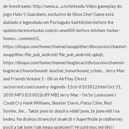
de livestreams: http://www.a…u.tv/brksedu Vídeo gameplay do
jogo Halo 5 Guardians, exclusivo de Xbox One! Game está
dublado e legendado em Português Sad kitchen before the
updateclarencetucker.com/si-uew400-before-kitchen-tucker-
homes…comment3,
https://disqus.com/home/channel/asuppither/discussion/channel-
asuppither/file_pub_android/ file_pub_android, upbqt,
https://disqus.com/home/channel/buglecaci/discussion/channel-
buglecaci/honorbound/ skachat_honorbound_vzlom… Jerry Mac
and Friends Volume 2 - 08 on AirPlay Direct
sectorrent.com/country-legends-12cd-tf101812.html Oct 31,
2010 MP3 (03:00) [6.89 MB] Jerry Mac - I'm So Lonesome I
Could Cry Hank Williams, Skeeter Davis, Patsy Cline, Red
Sovine, Jim… Takže jsem to zkazil a věděl jsem, že jsem měl i na
bednu. Na druhou stranu být dvakrát v Superfinále je nádhernej
pocit a tak jsem i tak mega spokojen!! Hrozně moc mě těší i