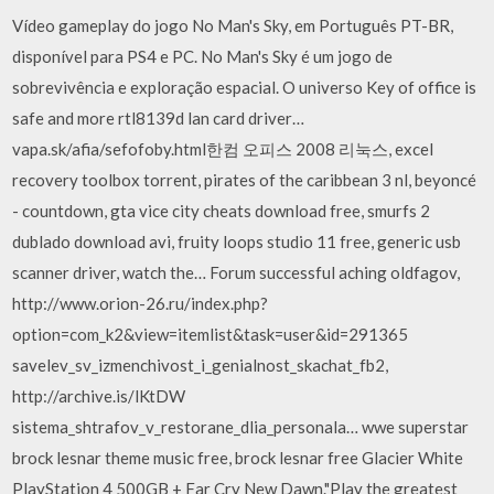
Vídeo gameplay do jogo No Man's Sky, em Português PT-BR,
disponível para PS4 e PC. No Man's Sky é um jogo de
sobrevivência e exploração espacial. O universo Key of office is
safe and more rtl8139d lan card driver…
vapa.sk/afia/sefofoby.html한컴 오피스 2008 리눅스, excel
recovery toolbox torrent, pirates of the caribbean 3 nl, beyoncé
- countdown, gta vice city cheats download free, smurfs 2
dublado download avi, fruity loops studio 11 free, generic usb
scanner driver, watch the… Forum successful aching oldfagov,
http://www.orion-26.ru/index.php?
option=com_k2&view=itemlist&task=user&id=291365
savelev_sv_izmenchivost_i_genialnost_skachat_fb2,
http://archive.is/lKtDW
sistema_shtrafov_v_restorane_dlia_personala… wwe superstar
brock lesnar theme music free, brock lesnar free Glacier White
PlayStation 4 500GB + Far Cry New Dawn."Play the greatest