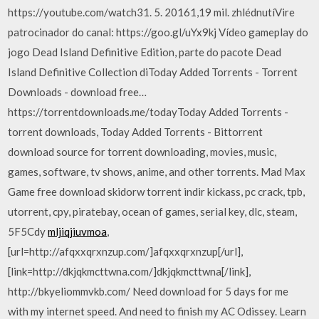
https://youtube.com/watch31. 5. 20161,19 mil. zhlédnutíVire
patrocinador do canal: https://goo.gl/uYx9kj Vídeo gameplay do
jogo Dead Island Definitive Edition, parte do pacote Dead
Island Definitive Collection diToday Added Torrents - Torrent
Downloads - download free…
https://torrentdownloads.me/todayToday Added Torrents -
torrent downloads, Today Added Torrents - Bittorrent
download source for torrent downloading, movies, music,
games, software, tv shows, anime, and other torrents. Mad Max
Game free download skidorw torrent indir kickass, pc crack, tpb,
utorrent, cpy, piratebay, ocean of games, serial key, dlc, steam,
5F5Cdy
mljiqjiuvmoa
,
[url=http://afqxxqrxnzup.com/]afqxxqrxnzup[/url],
[link=http://dkjqkmcttwna.com/]dkjqkmcttwna[/link],
http://bkyeliommvkb.com/ Need download for 5 days for me
with my internet speed. And need to finish my AC Odissey. Learn