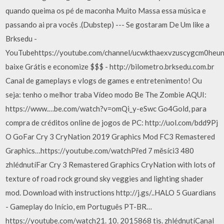
quando queima os pé de maconha Muito Massa essa música e
passando ai pra vocês .(Dubstep) --- Se gostaram De Um like a
Brksedu -
YouTubehttps://youtube.com/channel/ucwkthaexvzuscygcm0heun
baixe Grátis e economize $$$ - http://bilometro.brksedu.com.br
Canal de gameplays e vlogs de games e entretenimento! Ou
seja: tenho o melhor traba Vídeo modo Be The Zombie AQUI:
https://www.…be.com/watch?v=omQi_y-eSwc Go4Gold, para
compra de créditos online de jogos de PC: http://uol.com/bdd9Pj
O GoFar Cry 3 CryNation 2019 Graphics Mod FC3 Remastered
Graphics…https://youtube.com/watchPřed 7 měsíci3 480
zhlédnutíFar Cry 3 Remastered Graphics CryNation with lots of
texture of road rock ground sky veggies and lighting shader
mod. Download with instructions http://j.gs/..HALO 5 Guardians
- Gameplay do Início, em Português PT-BR…
https://youtube.com/watch21. 10. 2015868 tis. zhlédnutíCanal