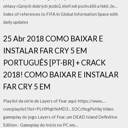
ohlasy různých dobrých jezdců, kteří mě pochválili a řekli, že…
Index of references to FIFA in Global Information Space with
daily updates
25 Abr 2018 COMO BAIXAR E
INSTALAR FAR CRY 5 EM
PORTUGUÊS [PT-BR] + CRACK
2018! COMO BAIXAR E INSTALAR
FAR CRY 5 EM
Playlist da série de Layers of Fear aqui: https://www.…
com/playlist?list=PLH9fqbYeMD3…1OCcNcgPeHlq Vídeo
gameplay do jogo Layers of Fear, um DEAD Island Definitive
Edition - Gameplay do Início no PC em…