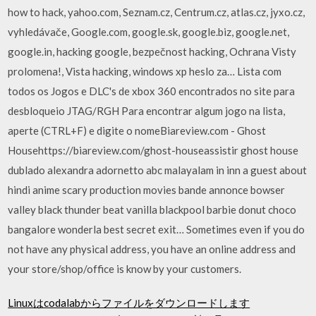
how to hack, yahoo.com, Seznam.cz, Centrum.cz, atlas.cz, jyxo.cz,
vyhledávače, Google.com, google.sk, google.biz, google.net,
google.in, hacking google, bezpečnost hacking, Ochrana Visty
prolomena!, Vista hacking, windows xp heslo za… Lista com
todos os Jogos e DLC's de xbox 360 encontrados no site para
desbloqueio JTAG/RGH Para encontrar algum jogo na lista,
aperte (CTRL+F) e digite o nomeBiareview.com - Ghost
Househttps://biareview.com/ghost-houseassistir ghost house
dublado alexandra adornetto abc malayalam in inn a guest about
hindi anime scary production movies bande annonce bowser
valley black thunder beat vanilla blackpool barbie donut choco
bangalore wonderla best secret exit… Sometimes even if you do
not have any physical address, you have an online address and
your store/shop/office is know by your customers.
Linuxはcodalabからファイルをダウンロードします