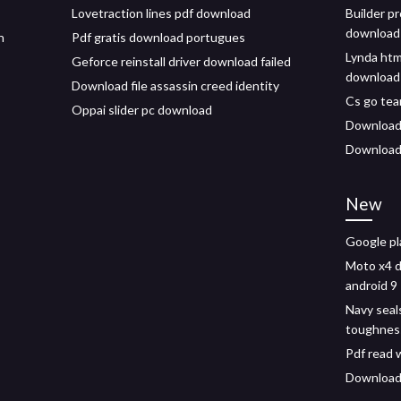
Lovetraction lines pdf download
Builder pr
download
n
Pdf gratis download portugues
Lynda html
Geforce reinstall driver download failed
download
Download file assassin creed identity
Cs go tea
Oppai slider pc download
Download 
Download 
New
Google pl
Moto x4 
android 9
Navy seal
toughnes
Pdf read 
Download 