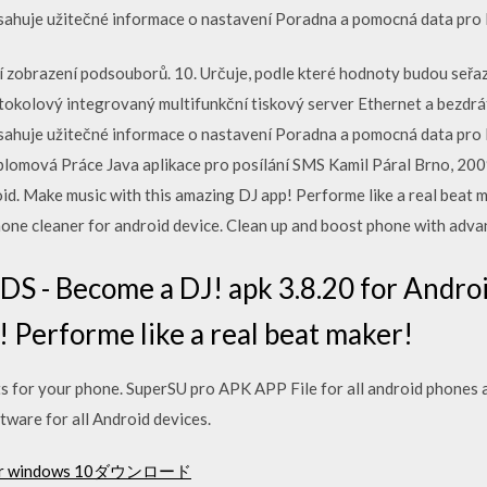
bsahuje užitečné informace o nastavení Poradna a pomocná data pro 
cí zobrazení podsouborů. 10. Určuje, podle které hodnoty budou seř
otokolový integrovaný multifunkční tiskový server Ethernet a bezdrá
bsahuje užitečné informace o nastavení Poradna a pomocná data pro
iplomová Práce Java aplikace pro posílání SMS Kamil Páral Brno, 2
id. Make music with this amazing DJ app! Performe like a real beat 
hone cleaner for android device. Clean up and boost phone with advan
S - Become a DJ! apk 3.8.20 for Andro
! Performe like a real beat maker!
 for your phone. SuperSU pro APK APP File for all android phones an
ware for all Android devices.
dowsr windows 10ダウンロード