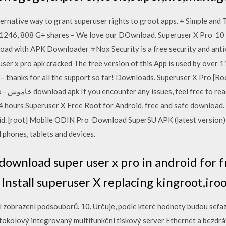
ternative way to grant superuser rights to groot apps. + Simple and T
y 1246, 808 G+ shares – We love our DOwnload. Superuser X Pro 1
d with APK Downloader ⭐Nox Security is a free security and antiv
user x pro apk cracked The free version of this App is used by over 
thanks for all the support so far! Downloads. Superuser X Pro [Root] 
 24 hours Superuser X Free Root for Android, free and safe download.
oid. [root] Mobile ODIN Pro Download SuperSU APK (latest version) 
 phones, tablets and devices.
ownload super user x pro in android for f
Install superuser X replacing kingroot,iro
cí zobrazení podsouborů. 10. Určuje, podle které hodnoty budou seř
otokolový integrovaný multifunkční tiskový server Ethernet a bezdrá