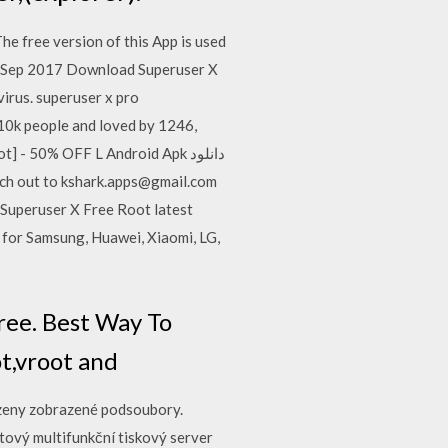
he free version of this App is used
0 Sep 2017 Download Superuser X
irus. superuser x pro
110k people and loved by 1246,
- 50% OFF L Android Apk دانلود
 Superuser X Free Root latest
for Samsung, Huawei, Xiaomi, LG,
ree. Best Way To
ot,vroot and
azeny zobrazené podsoubory.
tový multifunkční tiskový server