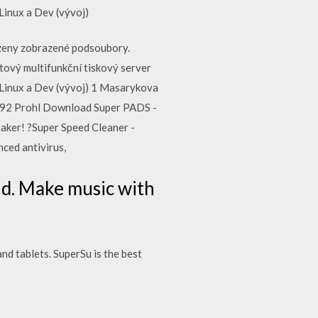
Linux a Dev (vývoj)
azeny zobrazené podsoubory.
tový multifunkční tiskový server
 Linux a Dev (vývoj) 1 Masarykova
0092 Prohl Download Super PADS -
maker! ?Super Speed Cleaner -
ced antivirus,
id. Make music with
d tablets. SuperSu is the best