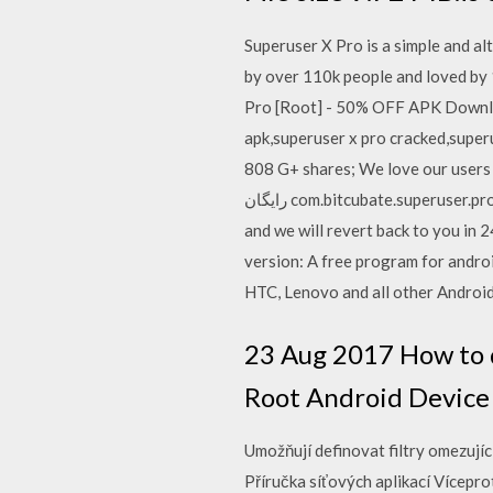
Superuser X Pro is a simple and al
by over 110k people and loved b
Pro [Root] - 50% OFF APK Downloa
apk,superuser x pro cracked,super
808 G+ shares; We love our users – 
رایگان com.bitcubate.superuser.pro - خاموش download apk If you encounter any issues, feel free to reach out to kshark.apps@gmail.com
and we will revert back to you in
version: A free program for andr
HTC, Lenovo and all other Android
23 Aug 2017 How to d
Root Android Device 
Umožňují definovat filtry omezují
Příručka síťových aplikací Vícepr