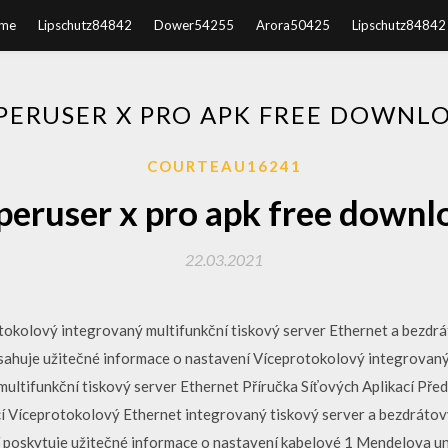
me
Lipschutz84842
Dower54255
Arora50425
Lipschutz84842
PERUSER X PRO APK FREE DOWNL
COURTEAU16241
peruser x pro apk free downl
22.03.2021
otokolový integrovaný multifunkční tiskový server Ethernet a bezdrá
bsahuje užitečné informace o nastavení Víceprotokolový integrovaný
ultifunkční tiskový server Ethernet Příručka Síťových Aplikací Před p
cí Víceprotokolový Ethernet integrovaný tiskový server a bezdrátov
cí poskytuje užitečné informace o nastavení kabelové 1 Mendelova u