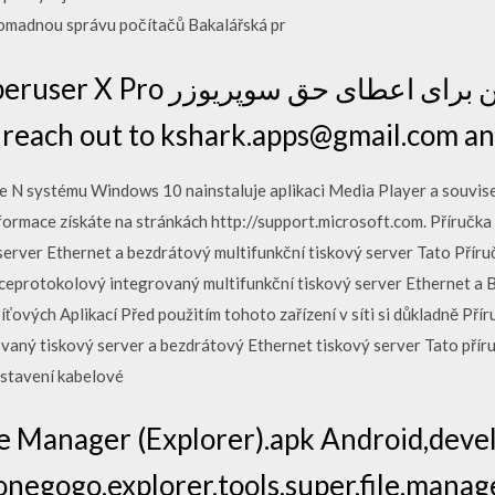
omadnou správu počítačů Bakalářská pr
l free to reach out to kshark.apps@gmail.com
 N systému Windows 10 nainstaluje aplikaci Media Player a souvise
rmace získáte na stránkách http://support.microsoft.com. Příručka
server Ethernet a bezdrátový multifunkční tiskový server Tato Příru
ceprotokolový integrovaný multifunkční tiskový server Ethernet a B
ťových Aplikací Před použitím tohoto zařízení v síti si důkladně Přír
aný tiskový server a bezdrátový Ethernet tiskový server Tato příru
astavení kabelové
e Manager (Explorer).apk Android,dev
 onegogo,explorer,tools,super,file,manage