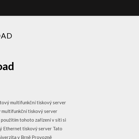
OAD
oad
tový multifunkční tiskový server
 multifunkční tiskový server
oužitím tohoto zařízení v síti si
ý Ethernet tiskový server Tato
niverzita v Brně Provozně