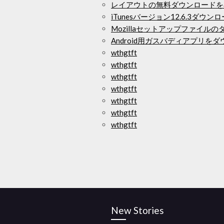
レイアウトの無料ダウンロードを
iTunesバージョン12.6.3ダウン
Mozillaセットアップファイル
Android用ガスバディアプリを
wthgtft
wthgtft
wthgtft
wthgtft
wthgtft
wthgtft
wthgtft
New Stories