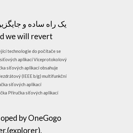
 and we will revert
jící technologie do počítače se
 síťových aplikací Víceprotokolový
čka síťových aplikací obsahuje
ezdrátový (IEEE b/g) multifunkční
učka síťových aplikací
čka Příručka síťových aplikací
eloped by OneGogo
r,(explorer).