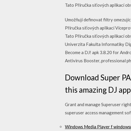
Tato Příručka síťových aplikací o
Umožňují definovat filtry omezují
Příručka síťových aplikací Vícepr
Tato Příručka síťových aplikací o
Univerzita Fakulta Informatiky D
Become a DJ! apk 3.8.20 for Andro
Antivirus Booster, professional p
Download Super PAD
this amazing DJ app
Grant and manage Superuser rights
superuser access management soft
Windows Media Player f win