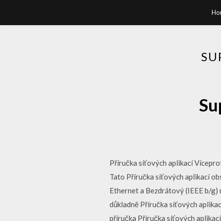
Ho
SU
Su
Příručka síťových aplikací Vícepr
Tato Příručka síťových aplikací o
Ethernet a Bezdrátový (IEEE b/g) m
důkladně Příručka síťových aplika
příručka Příručka síťových aplika