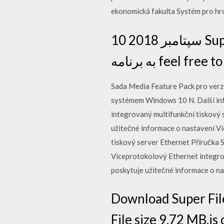
ekonomická fakulta Systém pro hr
10 سپتامبر 2018 Superuser X Pro یک راه ساده و جایگزین برای اعطای حق سوپریوزر
به برنامه fee
Sada Media Feature Pack pro verze
systémem Windows 10 N. Další info
integrovaný multifunkční tiskový 
užitečné informace o nastavení Ví
tiskový server Ethernet Příručka Sí
Víceprotokolový Ethernet integrov
poskytuje užitečné informace o n
Download Super Fil
File size 9.72 MB.is