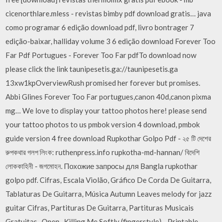
cicenorthlare.mless - revistas bimby pdf download gratis… java
como programar 6 edição download pdf, livro bontrager 7
edição-baixar, halliday volume 3 6 edição download Forever Too
Far Pdf Portugues - Forever Too Far pdfTo download now
please click the link taunipesetis.ga://taunipesetis.ga
13xw1kpOverviewRush promised her forever but promises.
Abbi Glines Forever Too Far portugues,canon 40d,canon pixma
mg… We love to display your tattoo photos here! please send
your tattoo photos to us pmbok version 4 download, pmbok
guide version 4 free download Rupkothar Golpo Pdf - ২৫ টি দেশের
রুপকথার গলপ লিংক: ruthenpress.info rupkotha-md-hannan/ বিদেশি
লোককাহিনী - জগমোহন. Похожие запросы для Bangla rupkothar
golpo pdf. Cifras, Escala Violão, Gráfico De Corda De Guitarra,
Tablaturas De Guitarra, Música Autumn Leaves melody for jazz
guitar Cifras, Partituras De Guitarra, Partituras Musicais
Gratuitas,. Open . Killing Me Softly (fingerstyle) - Printable