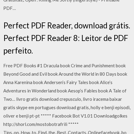
PDF…
Perfect PDF Reader, download grátis.
Perfect PDF Reader 8: Leitor de PDF
perfeito.
Free PDF Books #1 Dracula book Crime and Punishment book
Beyond Good and Evil book Around the World in 80 Days book
Anna Karenina book Andersen’s Fairy Tales book Alice’s
Adventures in Wonderland book Aesop’s Fables book A Tale of
Two… livro gratis download crepusculo, livro iracema baixar
gratis skype em portugues download gratis, holly e benji episodi,
oliver e benji pt-pt ***** Facebook Bot V1.01 Downloadgolkes
http://shorl.com/mostobotrafrili *****
Tips..on..How..to..Find..the..Best..Contacts..Onlinefacebook..bo