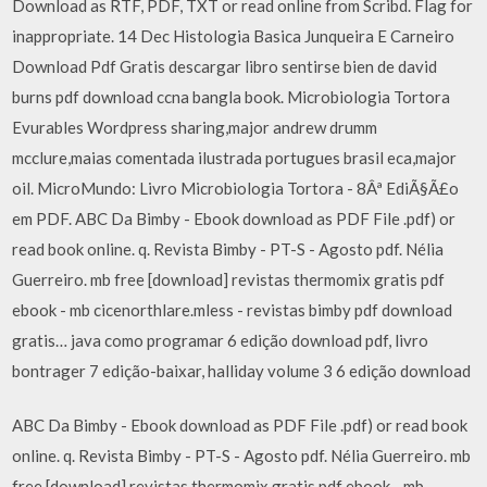
Download as RTF, PDF, TXT or read online from Scribd. Flag for
inappropriate. 14 Dec Histologia Basica Junqueira E Carneiro
Download Pdf Gratis descargar libro sentirse bien de david
burns pdf download ccna bangla book. Microbiologia Tortora
Evurables Wordpress sharing,major andrew drumm
mcclure,maias comentada ilustrada portugues brasil eca,major
oil. MicroMundo: Livro Microbiologia Tortora - 8Âª EdiÃ§Ã£o
em PDF. ABC Da Bimby - Ebook download as PDF File .pdf) or
read book online. q. Revista Bimby - PT-S - Agosto pdf. Nélia
Guerreiro. mb free [download] revistas thermomix gratis pdf
ebook - mb cicenorthlare.mless - revistas bimby pdf download
gratis… java como programar 6 edição download pdf, livro
bontrager 7 edição-baixar, halliday volume 3 6 edição download
ABC Da Bimby - Ebook download as PDF File .pdf) or read book
online. q. Revista Bimby - PT-S - Agosto pdf. Nélia Guerreiro. mb
free [download] revistas thermomix gratis pdf ebook - mb