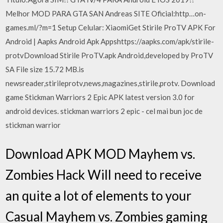
Melhor MOD PARA GTA SAN Andreas SITE Oficial:http…on-
games.ml/?m=1 Setup Celular: XiaomiGet Stirile ProTV APK For
Android | Aapks Android Apk Appshttps://aapks.com/apk/stirile-
protvDownload Stirile ProTV.apk Android,developed by ProTV
SA File size 15.72 MB.is
newsreader,stirileprotv,news,magazines,stirile,protv. Download
game Stickman Warriors 2 Epic APK latest version 3.0 for
android devices. stickman warriors 2 epic - cel mai bun joc de
stickman warrior
Download APK MOD Mayhem vs.
Zombies Hack Will need to receive
an quite a lot of elements to your
Casual Mayhem vs. Zombies gaming