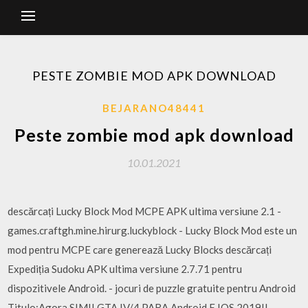
PESTE ZOMBIE MOD APK DOWNLOAD
BEJARANO48441
Peste zombie mod apk download
10.01.2021
descărcați Lucky Block Mod MCPE APK ultima versiune 2.1 -
games.craftgh.mine.hirurg.luckyblock - Lucky Block Mod este un
mod pentru MCPE care generează Lucky Blocks descărcați
Expediția Sudoku APK ultima versiune 2.7.71 pentru
dispozitivele Android. - jocuri de puzzle gratuite pentru Android
Titulo:Agora SIM!! GTA IV/4 PARA Android E IOS 2019!!