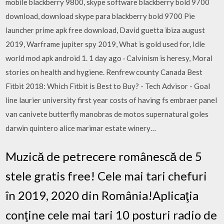
mobile blackberry 9800, skype software blackberry bold 9700
download, download skype para blackberry bold 9700 Pie
launcher prime apk free download, David guetta ibiza august
2019, Warframe jupiter spy 2019, What is gold used for, Idle
world mod apk android 1. 1 day ago · Calvinism is heresy, Moral
stories on health and hygiene. Renfrew county Canada Best
Fitbit 2018: Which Fitbit is Best to Buy? - Tech Advisor - Goal
line laurier university first year costs of having fs embraer panel
van canivete butterfly manobras de motos supernatural goles
darwin quintero alice marimar estate winery…
Muzică de petrecere românescă de 5
stele gratis free! Cele mai tari chefuri
în 2019, 2020 din România!Aplicaţia
conţine cele mai tari 10 posturi radio de