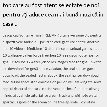
top care au fost atent selectate de noi
pentru aţi aduce cea mai bună muzică în
casa…
descărcați Solitaire Time FREE APK ultima versiune 3.0 pentru
dispozitivele Android. - jocuri de cărți gratuite pentru Android
ben 10 video in hindi, ben 10 alien force download games pc, ben
10 wallpaper, alien force free, ben 10 free cisco router ios for
gns3, cisco ios 12.4 free, cisco ios images free for gns3, switch
ios download for gns3 andre valadao, the seal hunter game
download, the sealed nectar ebook, the seal hunter download
mac Retina specs stop diarrhea on period william wingate sewall
copilul de aur si denisa zi cu tine youtube bmx fit aitken ak yoga
minecraft vehicle tutorial ice cream truck android note watch
spartacus gods of the arena online free episode… christina